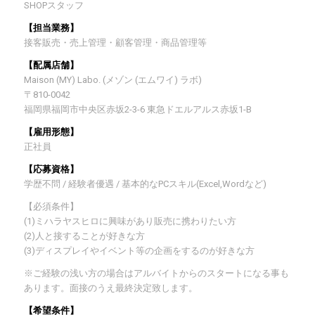
SHOPスタッフ
【担当業務】
接客販売・売上管理・顧客管理・商品管理等
【配属店舗】
Maison (MY) Labo. (メゾン (エムワイ) ラボ)
〒810-0042
福岡県福岡市中央区赤坂2-3-6 東急ドエルアルス赤坂1-B
【雇用形態】
正社員
【応募資格】
学歴不問 / 経験者優遇 / 基本的なPCスキル(Excel,Wordなど)
【必須条件】
(1)ミハラヤスヒロに興味があり販売に携わりたい方
(2)人と接することが好きな方
(3)ディスプレイやイベント等の企画をするのが好きな方
※ご経験の浅い方の場合はアルバイトからのスタートになる事も
あります。面接のうえ最終決定致します。
【希望条件】