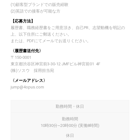
(1)顧客型ブランドでの販売経験
(2)英語での接客が可能な方
【応募方法】
履歴書、職務経歴書をご用意頂き、自己PR、志望動機を明記の
上、以下住所にご郵送ください。
または、PDFにてメールでお送りください。
〈履歴書送付先〉
〒150-0001
東京都渋谷区神宮前3-30-12 JMFビル神宮前01 4F
(株)ソスウ 採用担当宛
〈メールアドレス〉
jump@4opus.com
勤務時間・休日
勤務時間
10時30分~20時00分 (実働8時間)
休日